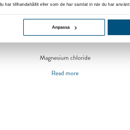
har tillhandahållit eller som de har samlat in när du har använt 
Sodium chloride
Anpassa
Read more
Magnesium chloride
Read more
And hav
ty.com
We refine our 
 25 00