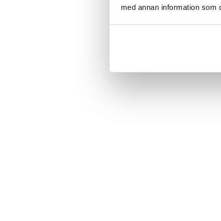
med annan information som du 
Brands
Contact
About us
info@salini
+46 31 309
Products