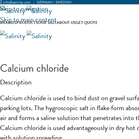
info@salinity.com
|
GERMAN
/
SWEDISH
Skip to navigation
Skip to main content
BRANDS
PRODUCTS
OUR SALT
ABOUT US
GET QUOTE
Calcium chloride
Description
Calcium chloride is used to bind dust on gravel surf
parking lots. The hygroscopic salt in flake form abs
air and forms a saline solution that penetrates into t
Calcium chloride is used advantageously in dry hot c
with solution spreading.