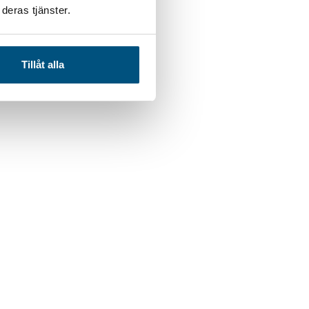
deras tjänster.
Tillåt alla
We love salt.
e done so for almost 200 years now.
products in Sweden, with continuous salty