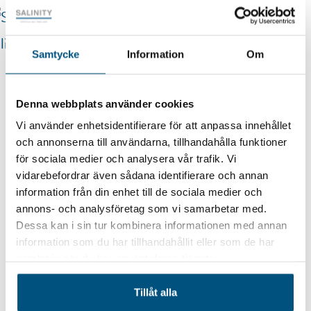
lick to enlarge
Samtycke
Information
Om
More salt
Denna webbplats använder cookies
Vi använder enhetsidentifierare för att anpassa innehållet
och annonserna till användarna, tillhandahålla funktioner
Rock salt
för sociala medier och analysera vår trafik. Vi
vidarebefordrar även sådana identifierare och annan
information från din enhet till de sociala medier och
Sodium Bicarbonate Food
annons- och analysföretag som vi samarbetar med.
Dessa kan i sin tur kombinera informationen med annan
information som du har tillhandahållit eller som de har
Vacuum salt
samlat in när du har använt deras tjänster.
Tillåt alla