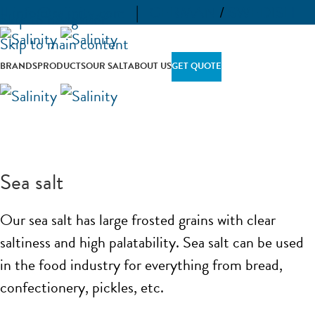
info@salinity.com
|
GERMAN
/
SWEDISH
Skip to navigation
Skip to main content
BRANDS
PRODUCTS
OUR SALT
ABOUT US
GET QUOTE
Sea salt
Our sea salt has large frosted grains with clear
saltiness and high palatability. Sea salt can be used
in the food industry for everything from bread,
confectionery, pickles, etc.